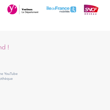
nd !
ne YouTube
othèque