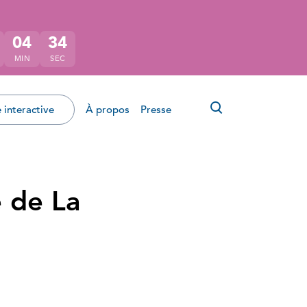
04
33
MIN
SEC
Ouvrir le for
 interactive
À propos
Presse
e de La
ok
tter
r LinkedIn