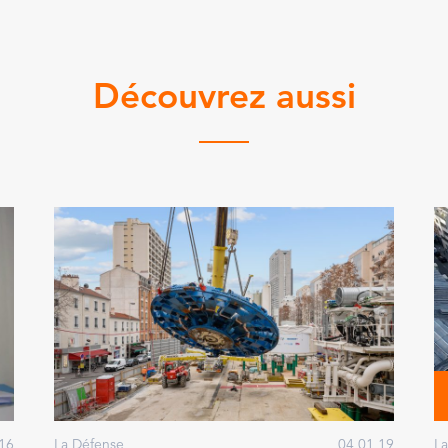
Découvrez aussi
16
La Défense
04 01 19
La