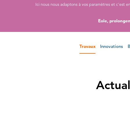
Accéder directement au contenu de la page
Accéder à la navigation principale
Accéder à la recherche
Ici nous nous adaptons à vos paramètres et c'est e
Eole, prolongem
Travaux
Innovations
B
Actual