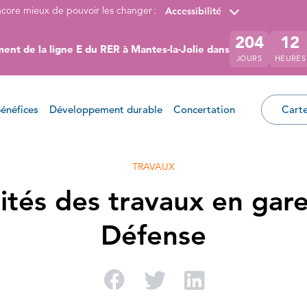
ncore mieux de pouvoir les changer :
Accessibilité
204
12
ent de la ligne E du RER à Mantes-la-Jolie dans
JOURS
HEURES
énéfices
Développement durable
Concertation
Carte
TRAVAUX
ités des travaux en gar
Défense
Partager sur Facebo
Partager sur Twi
Partager su