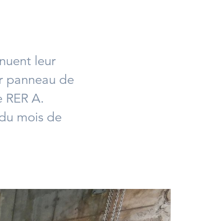
nuent leur
er panneau de
e RER A.
 du mois de