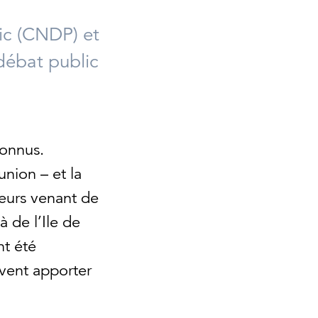
ic (CNDP) et
débat public
connus.
nion – et la
teurs venant de
à de l’Ile de
nt été
ivent apporter