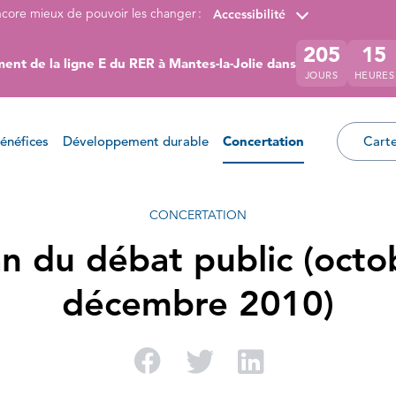
ncore mieux de pouvoir les changer :
Accessibilité
205
15
ent de la ligne E du RER à Mantes-la-Jolie dans
JOURS
HEURES
énéfices
Développement durable
Concertation
Carte
CONCERTATION
an du débat public (octo
décembre 2010)
Partager sur Facebo
Partager sur Twi
Partager su