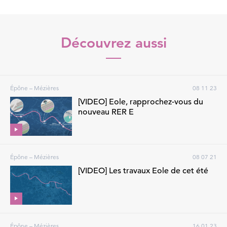
Découvrez aussi
Épône – Mézières
08 11 23
[VIDEO] Eole, rapprochez-vous du
nouveau RER E
Épône – Mézières
08 07 21
[VIDEO] Les travaux Eole de cet été
Épône – Mézières
16 01 23