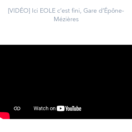
[VIDÉO] Ici EOLE c’est fini, Gare d’Épône-
Mézières