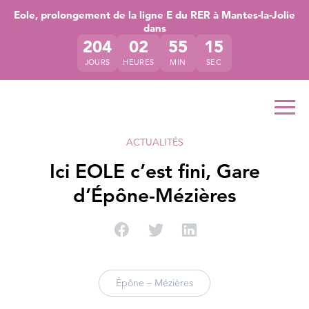
Accéder directement au contenu de la page
Accéder à la navigation principale
Accéder à la recherche
Eole, prolongement de la ligne E du RER à Mantes-la-Jolie
dans
204
02
55
15
JOURS
HEURES
MIN
SEC
Ouvr
ACTUALITÉS
Ici EOLE c’est fini, Gare
d’Épône-Mézières
Partager sur Facebook
Partager sur Twitter
Partager sur Linke
Épône – Mézières