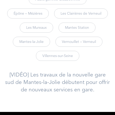
Épône – Mézières
Les Clairières de Verneuil
Les Mureaux
Mantes Station
Mantes-la-Jolie
Vernouillet – Verneuil
Villennes-sur-Seine
[VIDÉO] Les travaux de la nouvelle gare
sud de Mantes-la-Jolie débutent pour offrir
de nouveaux services en gare.