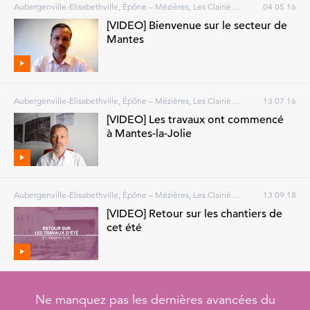
Aubergenville-Elisabethville, Épône – Mézières, Les Clairières de Verneuil, Les Mureaux, Mantes Station, Mantes-la-Jolie, Vernouillet – Verneuil, Villennes-sur-Seine
04 05 16
[VIDEO] Bienvenue sur le secteur de
Mantes
Aubergenville-Elisabethville, Épône – Mézières, Les Clairières de Verneuil, Les Mureaux, Mantes Station, Mantes-la-Jolie, Vernouillet – Verneuil, Villennes-sur-Seine
13 07 16
[VIDEO] Les travaux ont commencé
à Mantes-la-Jolie
Aubergenville-Elisabethville, Épône – Mézières, Les Clairières de Verneuil, Les Mureaux, Mantes Station, Mantes-la-Jolie, Vernouillet – Verneuil, Villennes-sur-Seine
13 09 18
[VIDEO] Retour sur les chantiers de
cet été
Ne manquez pas les dernières avancées du