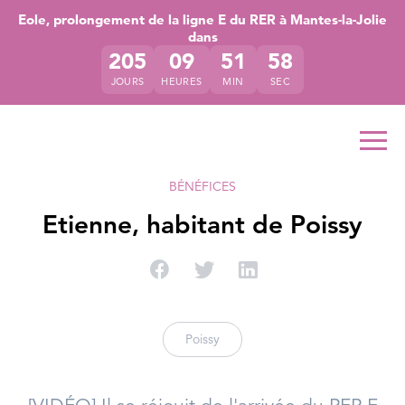
Accéder directement au contenu de la page
Accéder à la navigation principale
Accéder à la recherche
Eole, prolongement de la ligne E du RER à Mantes-la-Jolie
dans
205
09
51
57
JOURS
HEURES
MIN
SEC
Ouvr
BÉNÉFICES
Etienne, habitant de Poissy
Partager sur Facebook
Partager sur Twitter
Partager sur Linke
Poissy