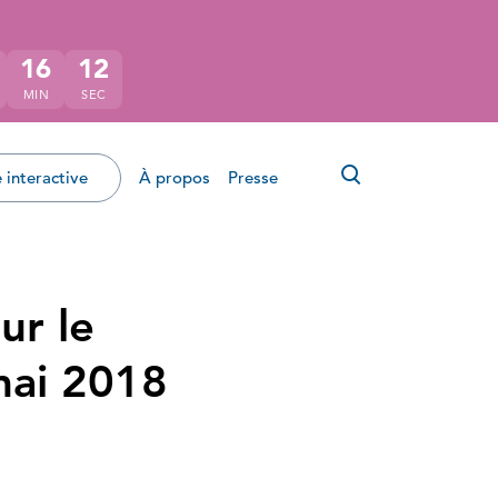
16
11
MIN
SEC
Ouvrir le for
 interactive
À propos
Presse
ur le
mai 2018