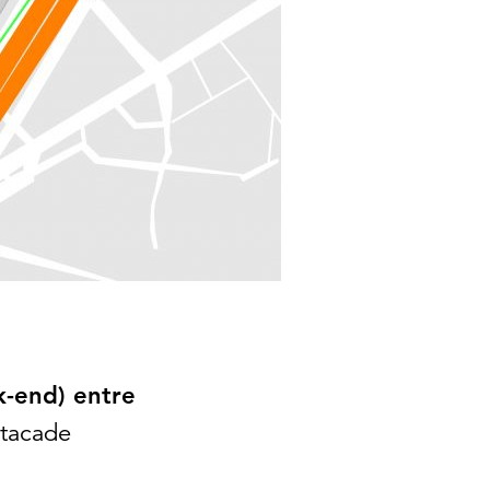
k-end) entre
stacade