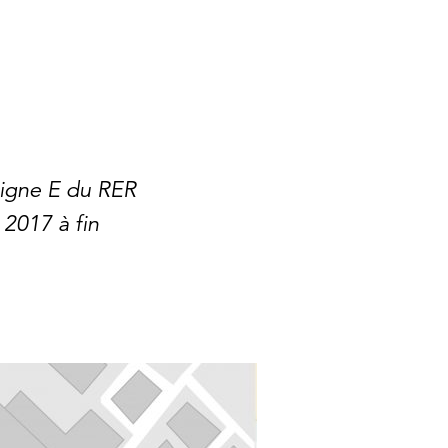
ok
tter
r LinkedIn
 ligne E du RER
 2017 à fin