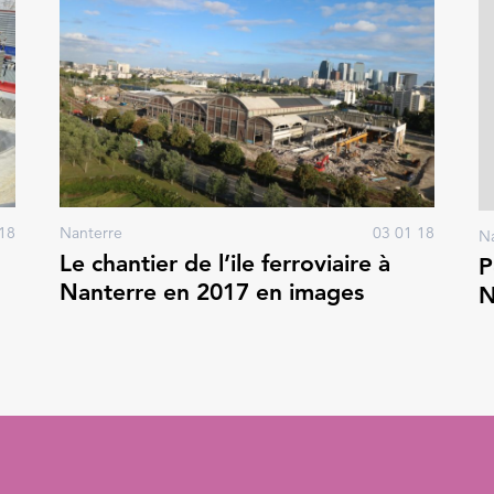
18
Nanterre
03 01 18
N
Le chantier de l’ile ferroviaire à
P
Nanterre en 2017 en images
N