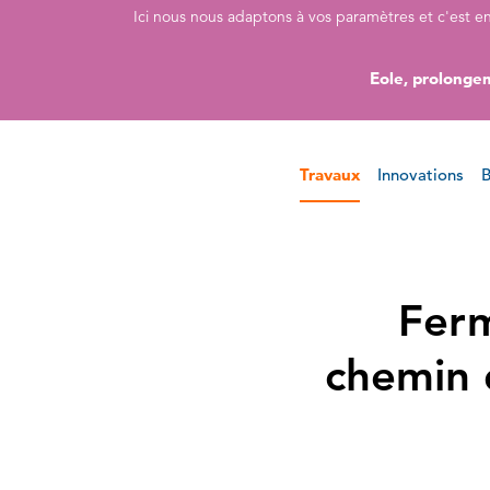
Accéder directement au contenu de la page
Accéder à la navigation principale
Accéder à la recherche
Ici nous nous adaptons à vos paramètres et c'est e
Eole, prolongem
Travaux
Innovations
B
Ferm
chemin 