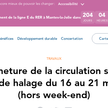
ncore mieux de pouvoir les changer :
Accessibilité
204
04
ent de la ligne E du RER à Mantes-la-Jolie dans
JOURS
HEURES
énéfices
Développement durable
Concertation
Carte
TRAVAUX
eture de la circulation s
de halage du 16 au 21 
(hors week-end)