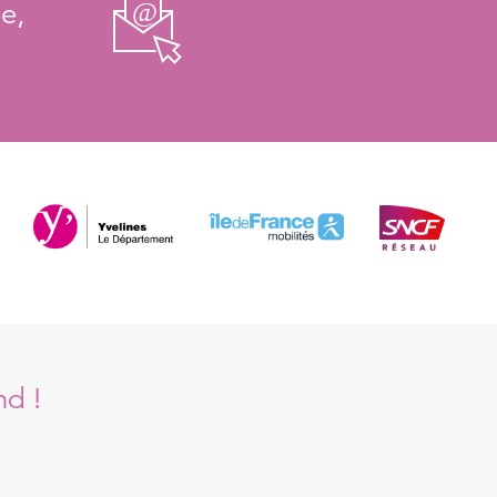
e,
nd !