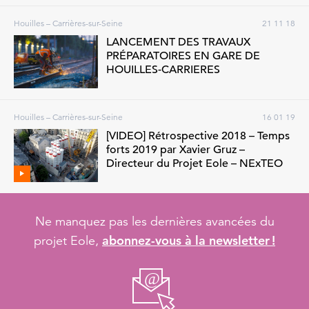
Houilles – Carrières-sur-Seine
21 11 18
LANCEMENT DES TRAVAUX
PRÉPARATOIRES EN GARE DE
HOUILLES-CARRIERES
Houilles – Carrières-sur-Seine
16 01 19
[VIDEO] Rétrospective 2018 – Temps
forts 2019 par Xavier Gruz –
Directeur du Projet Eole – NExTEO
Ne manquez pas les dernières avancées du
abonnez-vous à la newsletter !
projet Eole,