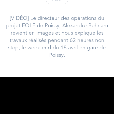
[VIDÉO] Le directeur des opérations du
projet EOLE de Poissy, Alexandre Behnam
revient en images et nous explique les
travaux réalisés pendant 62 heures non
stop, le week-end du 18 avril en gare de
Poissy.