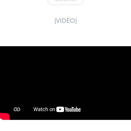
[VIDÉO]