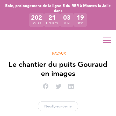
Accéder directement au contenu de la page
Accéder à la navigation principale
Accéder à la recherche
Eole, prolongement de la ligne E du RER à Mantes-la-Jolie
dans
202
21
03
18
JOURS
HEURES
MIN
SEC
Ouvr
TRAVAUX
Le chantier du puits Gouraud
en images
Partager sur Facebook
Partager sur Twitter
Partager sur Linke
Neuilly-sur-Seine