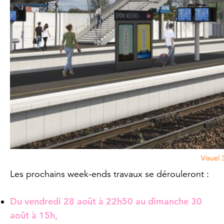
Visuel 
Les prochains week-ends travaux se dérouleront :
Du vendredi 28 août à 22h50 au dimanche 30
août à 15h,