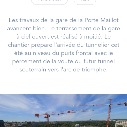
Les travaux de la gare de la Porte Maillot
avancent bien. Le terrassement de la gare
à ciel ouvert est réalisé à moitié. Le
chantier prépare l'arrivée du tunnelier cet
été au niveau du puits frontal avec le
percement de la voute du futur tunnel
souterrain vers l'arc de triomphe.