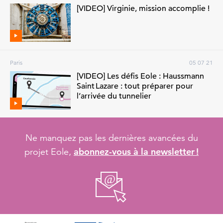
[VIDEO] Virginie, mission accomplie !
Paris
05 07 21
[VIDEO] Les défis Eole : Haussmann
Saint Lazare : tout préparer pour
l’arrivée du tunnelier
Ne manquez pas les dernières avancées du
abonnez-vous à la newsletter !
projet Eole,