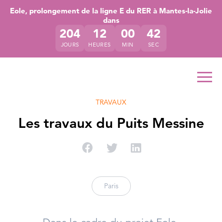
Accéder directement au contenu de la page
Accéder à la navigation principale
Accéder à la recherche
Eole, prolongement de la ligne E du RER à Mantes-la-Jolie
dans
204
12
00
42
JOURS
HEURES
MIN
SEC
Ouvr
TRAVAUX
Les travaux du Puits Messine
Partager sur Facebook
Partager sur Twitter
Partager sur Linke
Paris