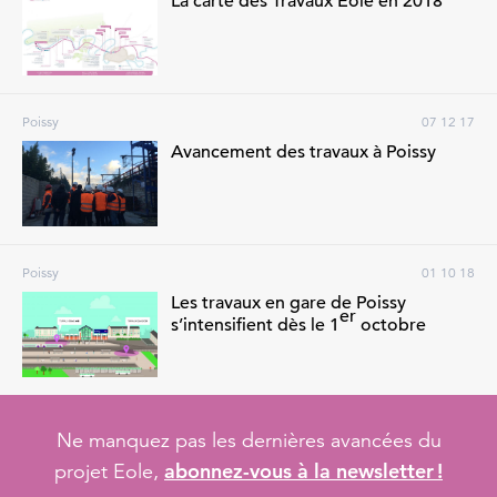
La carte des Travaux Eole en 2018
Poissy
07 12 17
Avancement des travaux à Poissy
Poissy
01 10 18
Les travaux en gare de Poissy
er
s’intensifient dès le 1
octobre
Ne manquez pas les dernières avancées du
abonnez-vous à la newsletter !
projet Eole,