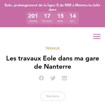
Accéder directement au contenu de la page
Accéder à la navigation principale
Accéder à la recherche
Eole, prolongement de la ligne E du RER à Mantes-la-Jolie
dans
201
17
15
13
JOURS
HEURES
MIN
SEC
Ouvr
TRAVAUX
Les travaux Eole dans ma gare
de Nanterre
Partager sur Facebook
Partager sur Twitter
Partager sur Linke
Nanterre