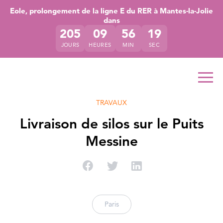
Accéder directement au contenu de la page
Accéder à la navigation principale
Accéder à la recherche
Eole, prolongement de la ligne E du RER à Mantes-la-Jolie
dans
205
09
56
19
JOURS
HEURES
MIN
SEC
Ouvr
TRAVAUX
Livraison de silos sur le Puits
Messine
Partager sur Facebook
Partager sur Twitter
Partager sur Linke
Paris