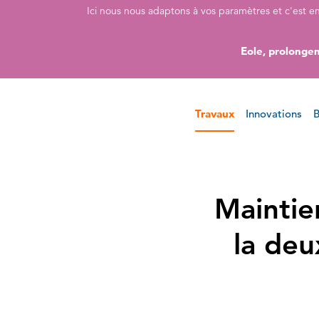
Accéder directement au contenu de la page
Accéder à la navigation principale
Accéder à la recherche
Ici nous nous adaptons à vos paramètres et c'est e
Eole, prolongem
Travaux
Innovations
B
Maintie
la de