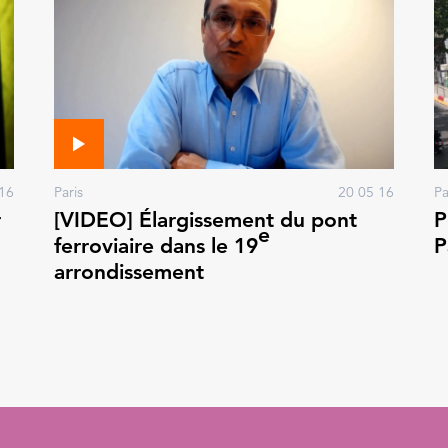
16
Paris
20 05 16
Pa
r
[VIDEO] Élargissement du pont
P
e
ferroviaire dans le 19
P
arrondissement