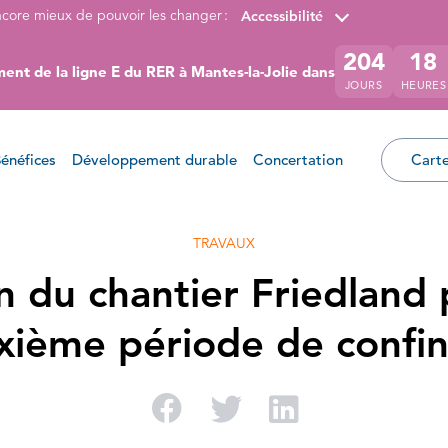
ncore mieux de pouvoir les changer :
Accessibilité
204
18
ent de la ligne E du RER à Mantes-la-Jolie dans
JOURS
HEURES
énéfices
Développement durable
Concertation
Carte
TRAVAUX
n du chantier Friedland
uxième période de confi
Partager sur Facebo
Partager sur Twi
Partager su