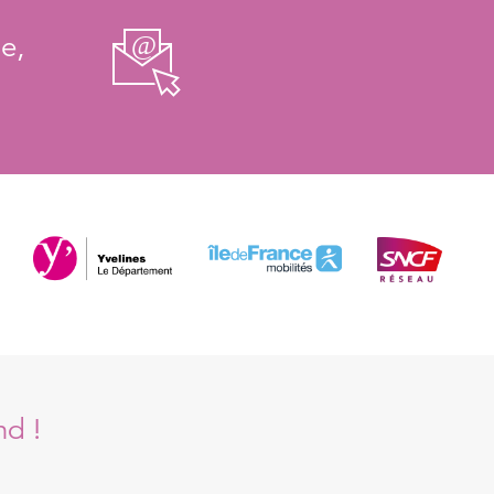
e,
nd !