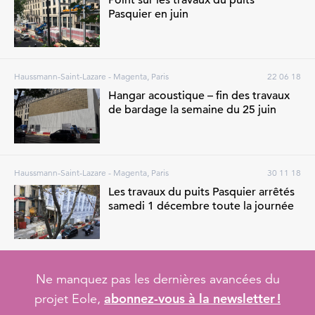
Point sur les travaux du puits
Pasquier en juin
Haussmann-Saint-Lazare - Magenta, Paris
22 06 18
Hangar acoustique – fin des travaux
de bardage la semaine du 25 juin
Haussmann-Saint-Lazare - Magenta, Paris
30 11 18
Les travaux du puits Pasquier arrêtés
samedi 1 décembre toute la journée
Ne manquez pas les dernières avancées du
abonnez-vous à la newsletter !
projet Eole,