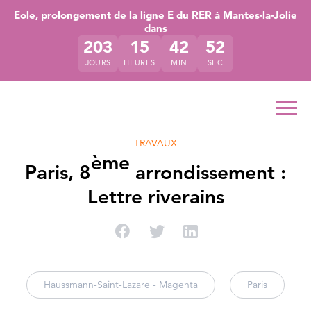
Accéder directement au contenu de la page
Accéder à la navigation principale
Accéder à la recherche
Eole, prolongement de la ligne E du RER à Mantes-la-Jolie
dans
203
15
42
52
JOURS
HEURES
MIN
SEC
Ouvr
TRAVAUX
ème
Paris, 8
arrondissement :
Lettre riverains
Partager sur Facebook
Partager sur Twitter
Partager sur Linke
Haussmann-Saint-Lazare - Magenta
Paris