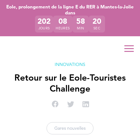
Accéder directement au contenu de la page
Accéder à la navigation principale
Accéder à la recherche
Eole, prolongement de la ligne E du RER à Mantes-la-Jolie
dans
202
08
58
20
JOURS
HEURES
MIN
SEC
Ouvr
INNOVATIONS
Retour sur le Eole-Touristes
Challenge
Partager sur Facebook
Partager sur Twitter
Partager sur Linke
Gares nouvelles