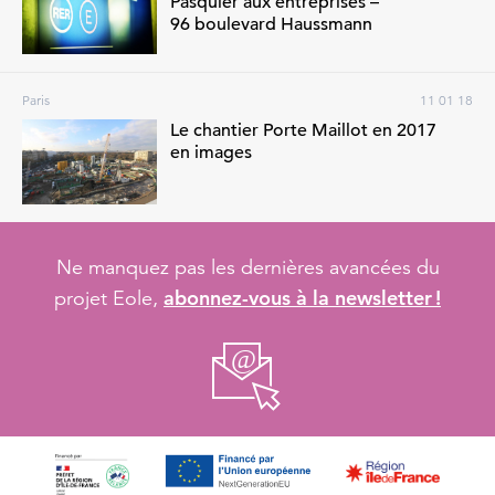
Pasquier aux entreprises –
96 boulevard Haussmann
Paris
11 01 18
Le chantier Porte Maillot en 2017
en images
Ne manquez pas les dernières avancées du
abonnez-vous à la newsletter !
projet Eole,