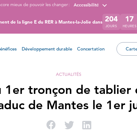
ncore mieux de pouvoir les changer :
Accessibilité
204
17
ent de la ligne E du RER à Mantes-la-Jolie dans
JOURS
HEURES
énéfices
Développement durable
Concertation
Carte
ACTUALITÉS
 1er tronçon de tablier 
aduc de Mantes le 1er j
Partager sur Facebo
Partager sur Twi
Partager su