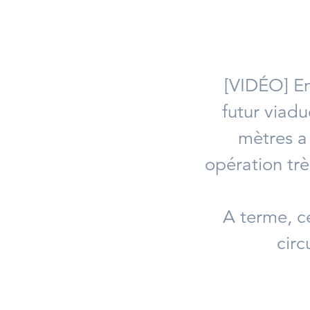
[VIDÉO] En
futur viadu
mètres a 
opération trè
A terme, c
circ