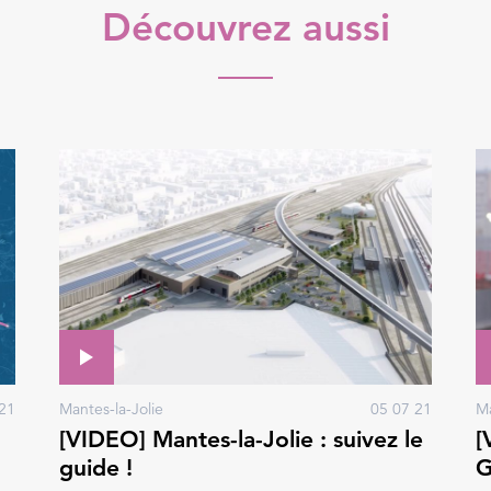
Découvrez aussi
21
Mantes-la-Jolie
05 07 21
Ma
[VIDEO] Mantes-la-Jolie : suivez le
[
guide !
G