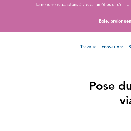
Accéder directement au contenu de la page
Accéder à la navigation principale
Accéder à la recherche
Ici nous nous adaptons à vos paramètres et c'est e
Eole, prolongem
Travaux
Innovations
B
Pose du
vi