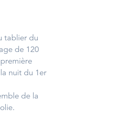
 tablier du
vrage de 120
e première
la nuit du 1er
emble de la
olie.