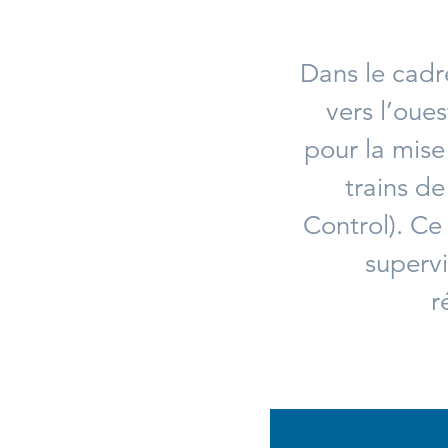
Dans le cadr
vers l’oue
pour la mis
trains d
Control). C
superv
r