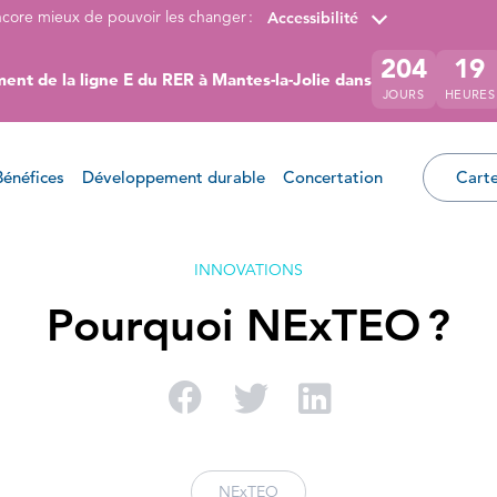
ncore mieux de pouvoir les changer :
Accessibilité
204
19
ent de la ligne E du RER à Mantes-la-Jolie dans
JOURS
HEURES
Bénéfices
Développement durable
Concertation
Carte
INNOVATIONS
Pourquoi NExTEO ?
Partager sur Facebo
Partager sur Twi
Partager su
NExTEO