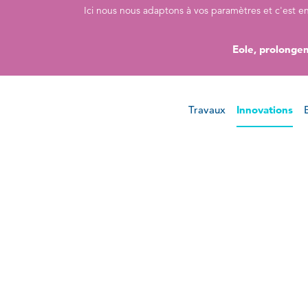
Accéder directement au contenu de la page
Accéder à la navigation principale
Accéder à la recherche
Ici nous nous adaptons à vos paramètres et c'est e
Eole, prolongem
Travaux
Innovations