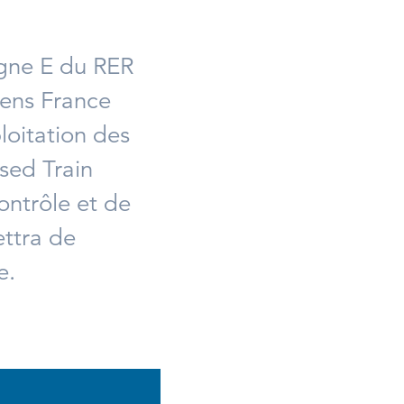
igne E du RER
mens France
oitation des
sed Train
ntrôle et de
ttra de
e.