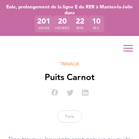
Accéder directement au contenu de la page
Accéder à la navigation principale
Accéder à la recherche
Eole, prolongement de la ligne E du RER à Mantes-la-Jolie
dans
201
20
22
09
JOURS
HEURES
MIN
SEC
Ouvr
TRAVAUX
Puits Carnot
Partager sur Facebook
Partager sur Twitter
Partager sur Linke
Paris