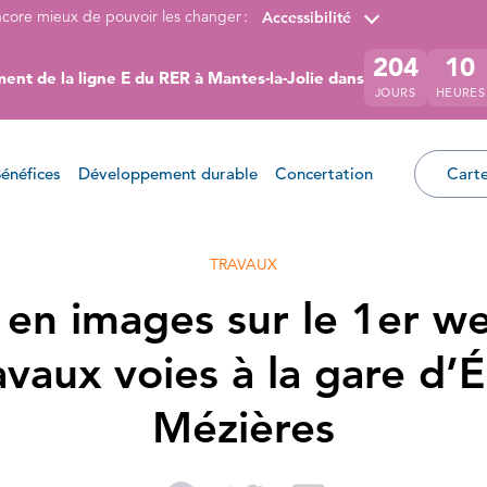
ncore mieux de pouvoir les changer :
Accessibilité
204
10
ent de la ligne E du RER à Mantes-la-Jolie dans
JOURS
HEURES
énéfices
Développement durable
Concertation
Carte
TRAVAUX
 en images sur le 1er w
avaux voies à la gare d’
Mézières