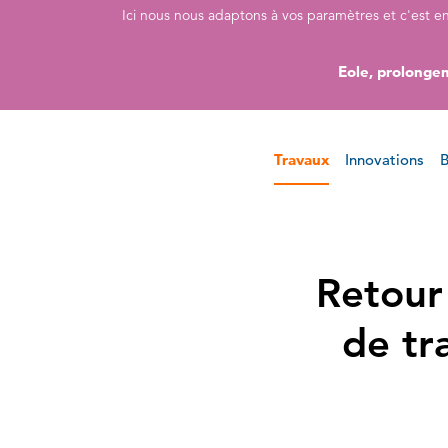
Accéder directement au contenu de la page
Accéder à la navigation principale
Accéder à la recherche
Ici nous nous adaptons à vos paramètres et c'est e
Eole, prolongem
Travaux
Innovations
B
Retour
de tr