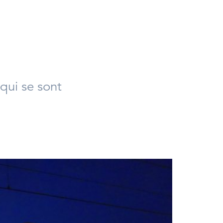
ok
tter
r LinkedIn
qui se sont