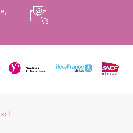
e,
nd !