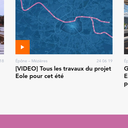
18
Épône – Mézières
24 06 19
Ép
[VIDEO] Tous les travaux du projet
G
Eole pour cet été
E
p