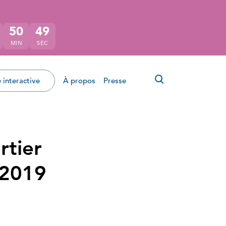
50
48
MIN
SEC
Ouvrir le for
 interactive
À propos
Presse
rtier
 2019
ok
tter
r LinkedIn