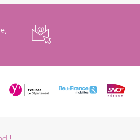
e,
nd !