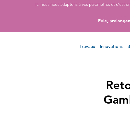
Accéder directement au contenu de la page
Accéder à la navigation principale
Accéder à la recherche
Ici nous nous adaptons à vos paramètres et c'est e
Eole, prolongem
Travaux
Innovations
B
Reto
Gamb