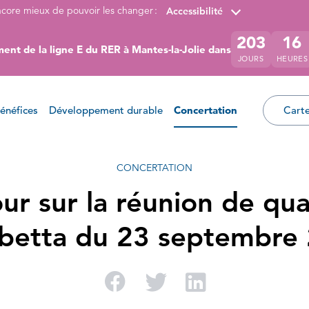
ncore mieux de pouvoir les changer :
Accessibilité
203
16
ent de la ligne E du RER à Mantes-la-Jolie dans
JOURS
HEURES
énéfices
Développement durable
Concertation
Carte
CONCERTATION
ur sur la réunion de qua
etta du 23 septembre
Partager sur Facebo
Partager sur Twi
Partager su