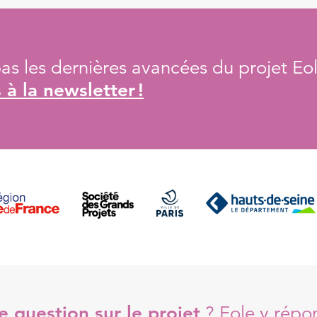
s les dernières avancées du projet Eol
à la newsletter !
 question sur le projet
?
Eole y répo