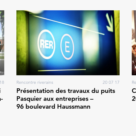
18
Rencontre riverains
20 07 17
Re
i
Présentation des travaux du puits
C
-
Pasquier aux entreprises –
2
96 boulevard Haussmann