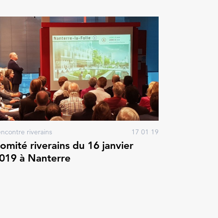
ncontre riverains
17 01 19
omité riverains du 16 janvier
019 à Nanterre