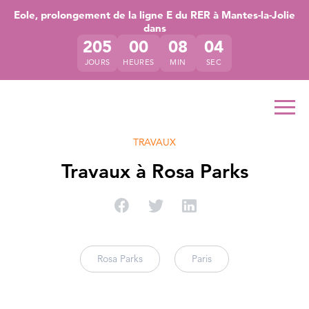
Accéder directement au contenu de la page
Accéder à la navigation principale
Accéder à la recherche
Eole, prolongement de la ligne E du RER à Mantes-la-Jolie
dans
205
00
08
03
JOURS
HEURES
MIN
SEC
Ouvr
TRAVAUX
Travaux à Rosa Parks
Partager sur Facebook
Partager sur Twitter
Partager sur Linke
Rosa Parks
Paris