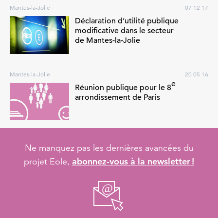
Mantes-la-Jolie
07 12 17
Déclaration d’utilité publique
modificative dans le secteur
de Mantes-la-Jolie
Mantes-la-Jolie
20 05 16
e
Réunion publique pour le 8
arrondissement de Paris
Ne manquez pas les dernières avancées du
abonnez-vous à la newsletter !
projet Eole,