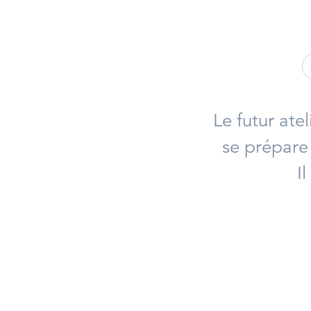
Le futur at
se prépare 
I