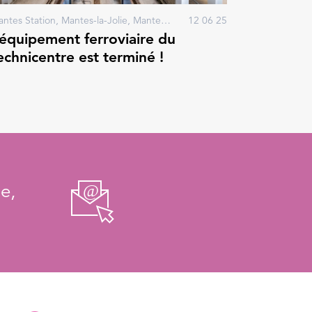
Mantes Station, Mantes-la-Jolie, Mantes-la-Ville
12 06 25
’équipement ferroviaire du
echnicentre est terminé !
e,