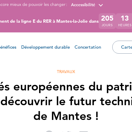
ncore mieux de pouvoir les changer :
Accessibilité
205
13
ent de la ligne E du RER à Mantes-la-Jolie dans
JOURS
HEURES
énéfices
Développement durable
Concertation
Carte
TRAVAUX
és européennes du patri
découvrir le futur techn
de Mantes !