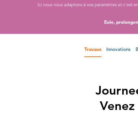
Accéder directement au contenu de la page
Accéder à la navigation principale
Accéder à la recherche
Ici nous nous adaptons à vos paramètres et c'est e
Eole, prolongem
Travaux
Innovations
B
Journe
Venez 