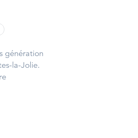
ok
tter
r LinkedIn
s génération
es-la-Jolie.
re