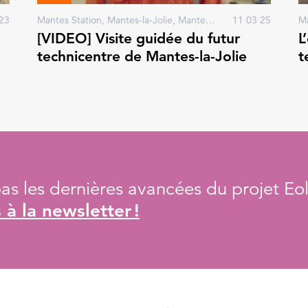
23
Mantes Station, Mantes-la-Jolie, Mantes-la-Ville
11 03 25
[VIDEO] Visite guidée du futur
L
technicentre de Mantes-la-Jolie
t
s les dernières avancées du projet Eol
à la newsletter !