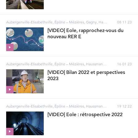
Aubergenville-Elisabethville, Épône – Mézières, Gagny, Haussmann-Saint-Lazare - Magenta, Houilles – Carrières-sur-Seine, La Défense, Les Clairières de Verneuil, Les Mureaux, Mantes Station, Mantes-la-Jolie, Nanterre, Poissy, Porte Maillot, Rosa Parks, Vernouillet – Verneuil, Villennes-sur-Seine, Bezons, Courbevoie, Gargenville, Gretz-Armainvilliers, Guerville, Issou, Limay, Mantes-la-Ville, Neuilly-sur-Seine, Pantin, Paris
08 11 23
[VIDEO] Eole, rapprochez-vous du
nouveau RER E
Aubergenville-Elisabethville, Épône – Mézières, Haussmann-Saint-Lazare - Magenta, Houilles – Carrières-sur-Seine, La Défense, Les Clairières de Verneuil, Les Mureaux, Mantes Station, Mantes-la-Jolie, Nanterre, Poissy, Porte Maillot, Rosa Parks, Vernouillet – Verneuil, Villennes-sur-Seine, Bezons, Courbevoie, Mantes-la-Ville, Neuilly-sur-Seine, Pantin, Paris
16 01 23
[VIDEO] Bilan 2022 et perspectives
2023
Aubergenville-Elisabethville, Épône – Mézières, Haussmann-Saint-Lazare - Magenta, La Défense, Les Clairières de Verneuil, Les Mureaux, Mantes Station, Mantes-la-Jolie, Nanterre, Poissy, Porte Maillot, Vernouillet – Verneuil, Villennes-sur-Seine, Neuilly-sur-Seine, Paris
19 12 22
[VIDEO] Eole : rétrospective 2022