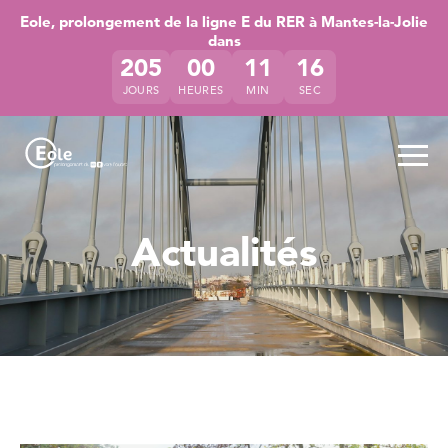
Accéder directement au contenu de la page
Accéder à la navigation principale
Accéder à la recherche
Eole, prolongement de la ligne E du RER à Mantes-la-Jolie
dans
205
00
11
15
JOURS
HEURES
MIN
SEC
Ouvr
Actualités
à Auber