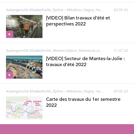
Aubergenville-Elisabethville, Épône – Mézières, Gagny, Haussmann-Saint-Lazare - Magenta, Houilles – Carrières-sur-Seine, La Défense, Les Clairières de Verneuil, Les Mureaux, Mantes Station, Mantes-la-Jolie, Nanterre, Poissy, Porte Maillot, Rosa Parks, Vernouillet – Verneuil, Villennes-sur-Seine, Bezons, Courbevoie, Gargenville, Gretz-Armainvilliers, Guerville, Issou, Limay, Mantes-la-Ville, Neuilly-sur-Seine, Pantin, Paris
20 09 22
[VIDEO] Bilan travaux d’été et
perspectives 2022
Aubergenville-Elisabethville, Mantes Station, Mantes-la-Jolie, Gargenville, Mantes-la-Ville
11 07 22
[VIDEO] Secteur de Mantes-la-Jolie :
travaux d’été 2022
Aubergenville-Elisabethville, Épône – Mézières, Gagny, Haussmann-Saint-Lazare - Magenta, Houilles – Carrières-sur-Seine, La Défense, Les Clairières de Verneuil, Les Mureaux, Mantes Station, Mantes-la-Jolie, Nanterre, Poissy, Porte Maillot, Rosa Parks, Vernouillet – Verneuil, Villennes-sur-Seine, Bezons, Courbevoie, Gargenville, Gretz-Armainvilliers, Guerville, Issou, Limay, Mantes-la-Ville, Neuilly-sur-Seine, Pantin, Paris
09 05 22
Carte des travaux du 1er semestre
2022