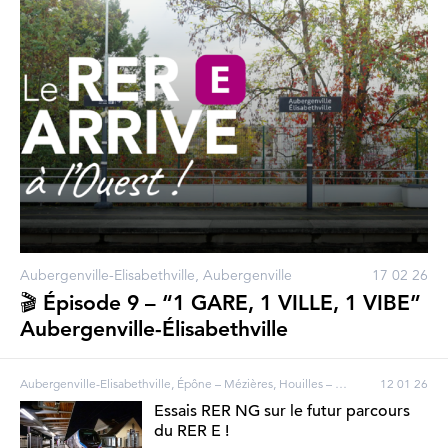
Aubergenville-Elisabethville, Aubergenville
17 02 26
🎬 Épisode 9 – “1 GARE, 1 VILLE, 1 VIBE”
Aubergenville-Élisabethville
Aubergenville-Elisabethville, Épône – Mézières, Houilles – Carrières-sur-Seine, Les Clairières de Verneuil, Les Mureaux, Mantes Station, Mantes-la-Jolie, Poissy, Vernouillet – Verneuil, Villennes-sur-Seine, Bezons, Carrières-sur-Seine, Houilles, Les Mureaux, Mantes-la-Ville, Verneuil-sur-Seine, Vernouillet
12 01 26
Essais RER NG sur le futur parcours
du RER E !