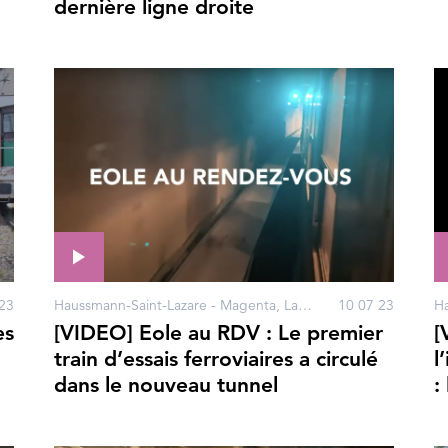
dernière ligne droite
23
Haussmann-Saint-Lazare - Magenta, La Défense, Nanterre, Porte Maillot, Courbevoie, Neuilly-sur-Seine, Paris
10 07 23
es
[VIDEO] Eole au RDV : Le premier
[
train d’essais ferroviaires a circulé
l
dans le nouveau tunnel
: