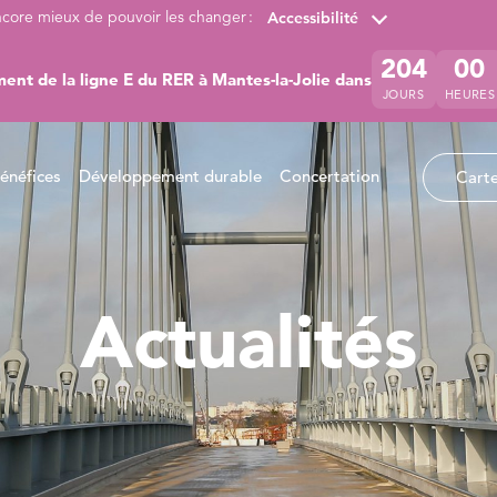
ncore mieux de pouvoir les changer :
Accessibilité
204
00
ent de la ligne E du RER à Mantes-la-Jolie dans
JOURS
HEURES
énéfices
Développement durable
Concertation
Carte
Actualités
à 