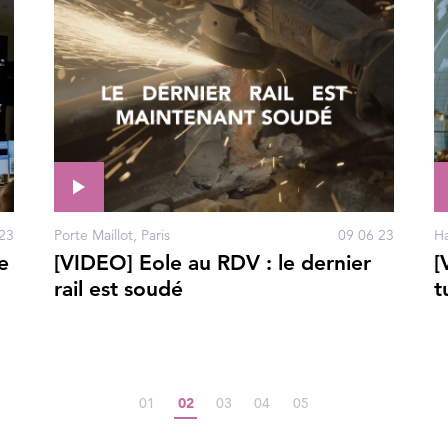
23
Porte Maillot, Paris
09 06 23
e
[VIDEO] Eole au RDV : le dernier
[
rail est soudé
t
01
02
03
04
05