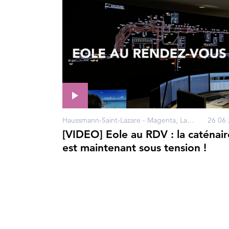
Haussmann-Saint-Lazare - Magenta, La Défense, Nanterre, Porte Maillot, Pantin, Paris
26 06 
[VIDEO] Eole au RDV : la caténair
est maintenant sous tension !