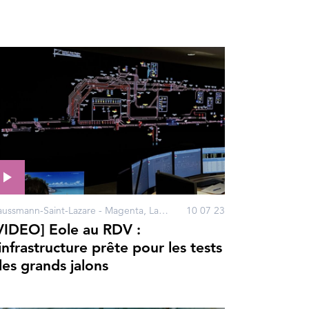
Haussmann-Saint-Lazare - Magenta, La Défense, Nanterre, Porte Maillot, Courbevoie, Neuilly-sur-Seine, Paris
10 07 23
VIDEO] Eole au RDV :
’infrastructure prête pour les tests
 les grands jalons