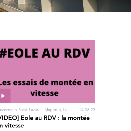
Haussmann-Saint-Lazare - Magenta, La Défense, Porte Maillot
14 08 23
VIDEO] Eole au RDV : la montée
n vitesse