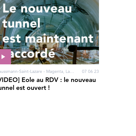
Haussmann-Saint-Lazare - Magenta, La Défense, Nanterre, Porte Maillot, Paris
07 06 23
VIDEO] Eole au RDV : le nouveau
unnel est ouvert !