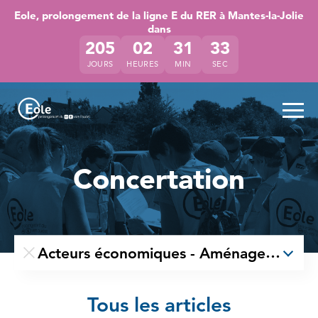
Accéder directement au contenu de la page
Accéder à la navigation principale
Accéder à la recherche
Eole, prolongement de la ligne E du RER à Mantes-la-Jolie
dans
205
02
31
32
JOURS
HEURES
MIN
SEC
Ouvr
Concertation
Acteurs économiques - Aménagement du 
Retirer le filtre par thème
Tous les articles