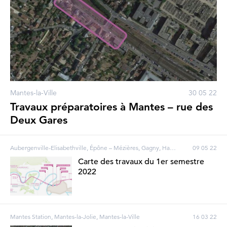
Mantes-la-Ville
30 05 22
Travaux préparatoires à Mantes – rue des
Deux Gares
Aubergenville-Elisabethville, Épône – Mézières, Gagny, Haussmann-Saint-Lazare - Magenta, Houilles – Carrières-sur-Seine, La Défense, Les Clairières de Verneuil, Les Mureaux, Mantes Station, Mantes-la-Jolie, Nanterre, Poissy, Porte Maillot, Rosa Parks, Vernouillet – Verneuil, Villennes-sur-Seine, Bezons, Courbevoie, Gargenville, Gretz-Armainvilliers, Guerville, Issou, Limay, Mantes-la-Ville, Neuilly-sur-Seine, Pantin, Paris
09 05 22
Carte des travaux du 1er semestre
2022
Mantes Station, Mantes-la-Jolie, Mantes-la-Ville
16 03 22