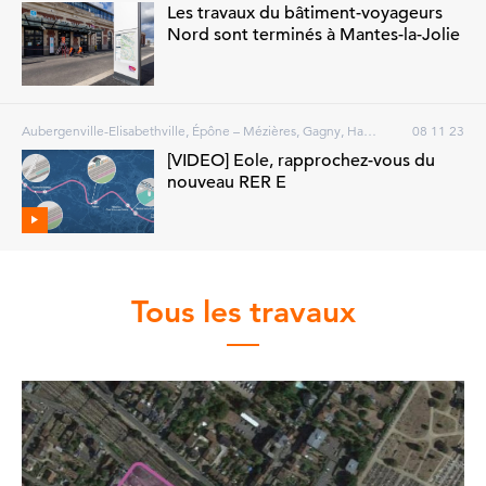
Les travaux du bâtiment-voyageurs
Nord sont terminés à Mantes-la-Jolie
Aubergenville-Elisabethville, Épône – Mézières, Gagny, Haussmann-Saint-Lazare - Magenta, Houilles – Carrières-sur-Seine, La Défense, Les Clairières de Verneuil, Les Mureaux, Mantes Station, Mantes-la-Jolie, Nanterre, Poissy, Porte Maillot, Rosa Parks, Vernouillet – Verneuil, Villennes-sur-Seine, Bezons, Courbevoie, Gargenville, Gretz-Armainvilliers, Guerville, Issou, Limay, Mantes-la-Ville, Neuilly-sur-Seine, Pantin, Paris
08 11 23
[VIDEO] Eole, rapprochez-vous du
nouveau RER E
Tous les travaux