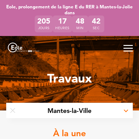
Accéder directement au contenu de la page
Accéder à la navigation principale
Accéder à la recherche
Eole, prolongement de la ligne E du RER à Mantes-la-Jolie
dans
205
17
48
42
JOURS
HEURES
MIN
SEC
Ouvr
Travaux
à Mantes
Mantes-la-Ville
Retirer le filtre par lieu
À la une