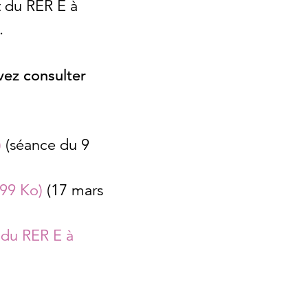
t du RER E à
.
ez consulter
)
(séance du 9
(99 Ko)
(17 mars
 du RER E à