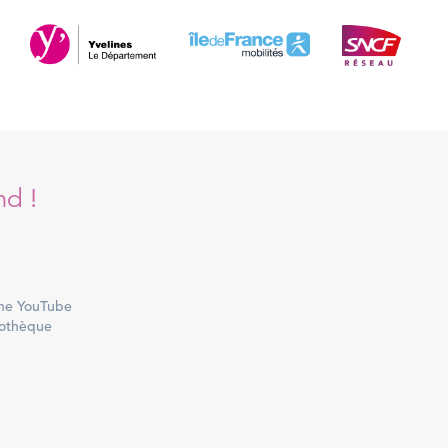
nd !
ne YouTube
othèque