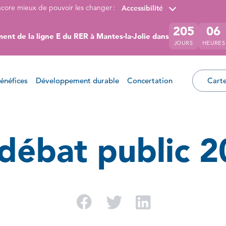
ncore mieux de pouvoir les changer :
Accessibilité
205
06
ent de la ligne E du RER à Mantes-la-Jolie dans
JOURS
HEURES
énéfices
Développement durable
Concertation
Carte
débat public 
Partager sur Facebo
Partager sur Twi
Partager su