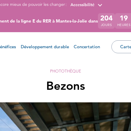
ncore mieux de pouvoir les changer :
Accessibilité
204
19
ent de la ligne E du RER à Mantes-la-Jolie dans
JOURS
HEURES
énéfices
Développement durable
Concertation
Carte
PHOTOTHÈQUE
Bezons