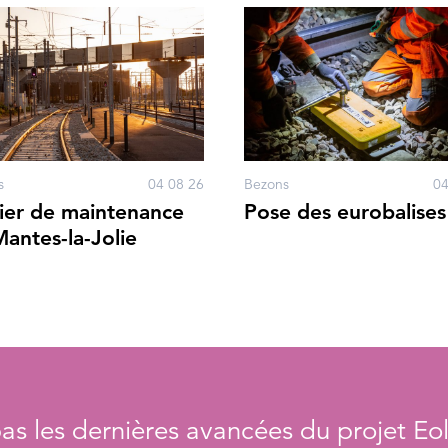
s
04 08 26
Bezons
04
ier de maintenance
Pose des eurobalises
antes-la-Jolie
s les dernières avancées du projet Eol