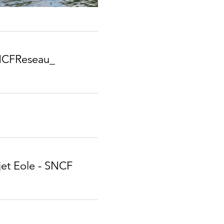
SNCFReseau_​
jet Eole - SNCF