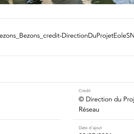
zons_​Bezons_​credit-​Direction​DuProjet​Eole​
Crédit
©️ Direction du Pro
Réseau
Date d'ajout