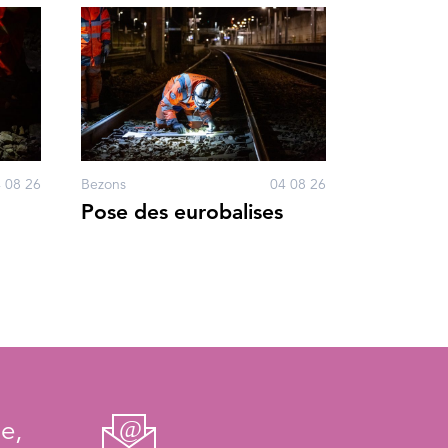
 08 26
Bezons
04 08 26
Pose des eurobalises
e,