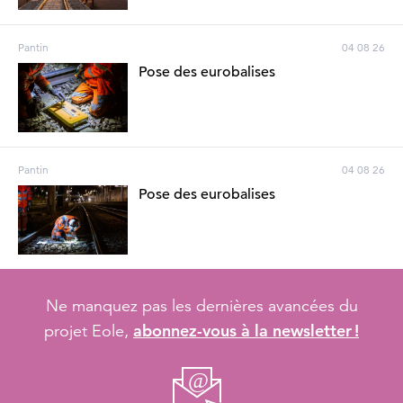
Pantin
04 08 26
Pose des eurobalises
Pantin
04 08 26
Pose des eurobalises
Ne manquez pas les dernières avancées du
abonnez-vous à la newsletter !
projet Eole,