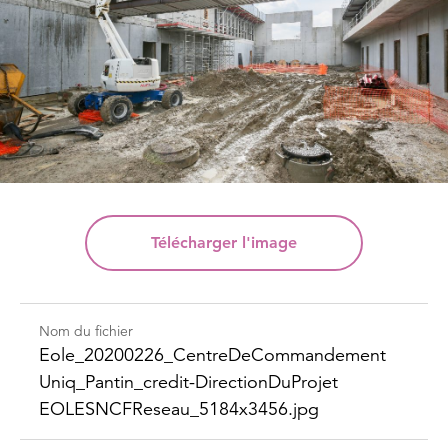
Télécharger
l'image
Nom du fichier
Eole_​20200226_​Centre​DeCommandement​
Uniq_​Pantin_​credit-​Direction​DuProjet​
EOLESNCFReseau_​5184x3456.jpg