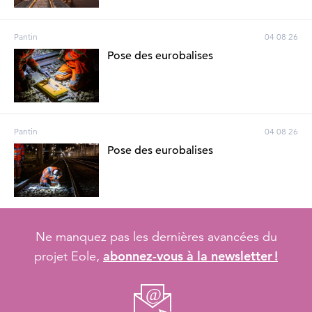
Pantin
04 08 26
Pose des eurobalises
Pantin
04 08 26
Pose des eurobalises
Ne manquez pas les dernières avancées du
abonnez-vous à la newsletter !
projet Eole,