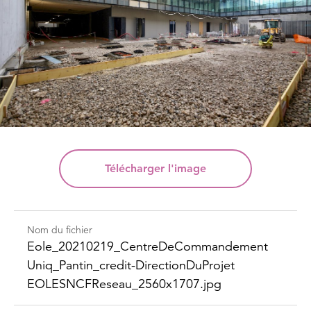
Télécharger
l'image
Nom du fichier
Eole_​20210219_​Centre​DeCommandement​
Uniq_​Pantin_​credit-​Direction​DuProjet​
EOLESNCFReseau_​2560x1707.jpg