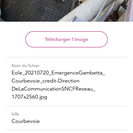
Télécharger
l'image
Nom du fichier
Eole_​20210720_​Emergence​Gambetta_​
Courbevoie_​credit-​Direction​
DeLaCommunication​SNCFReseau_​
1707x2560.jpg
Ville
Courbevoie