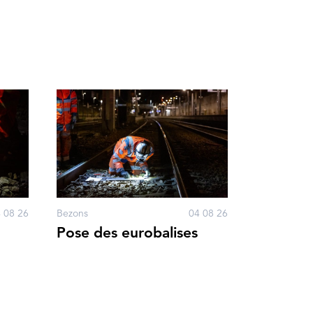
 08 26
Bezons
04 08 26
Pose des eurobalises