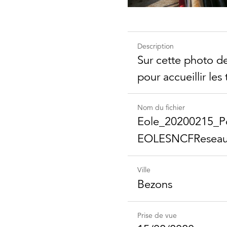
Description
Sur cette photo de
pour accueillir les 
Nom du fichier
Eole_​20200215_​Po
EOLESNCFReseau_
Ville
Bezons
Prise de vue