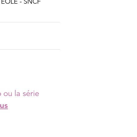
t EOLE - SNCF
 ou la série
us