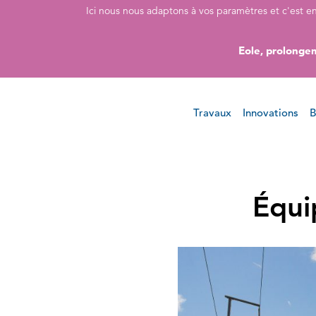
Accéder directement au contenu de la page
Accéder à la navigation principale
Accéder à la recherche
Ici nous nous adaptons à vos paramètres et c'est e
Eole, prolongem
Travaux
Innovations
B
Équi