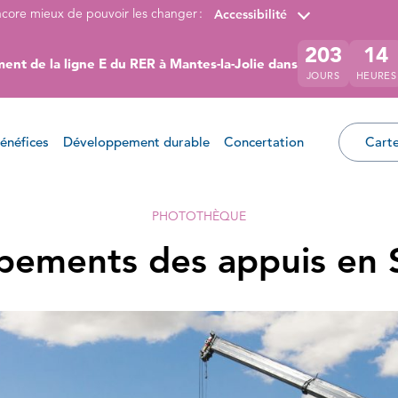
ncore mieux de pouvoir les changer :
Accessibilité
203
14
ent de la ligne E du RER à Mantes-la-Jolie dans
JOURS
HEURES
énéfices
Développement durable
Concertation
Carte
PHOTOTHÈQUE
pements des appuis en 