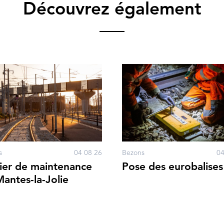
Découvrez également
s
04 08 26
Bezons
04
ier de maintenance
Pose des eurobalises
antes-la-Jolie