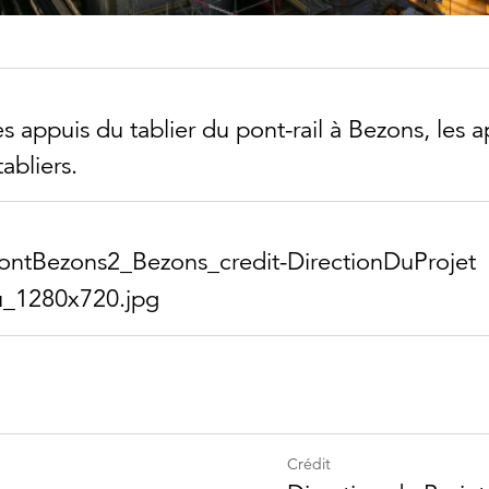
s appuis du tablier du pont-rail à Bezons, les 
tabliers.
nt​Bezons2_​Bezons_​credit-​Direction​DuProjet​
​1280x720.jpg
Crédit