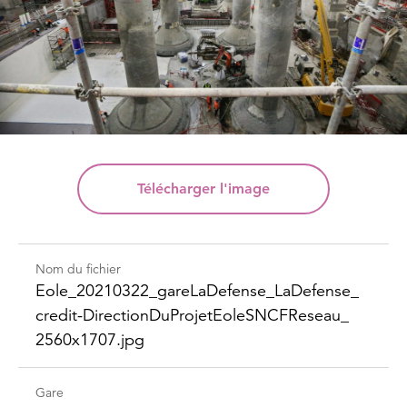
Télécharger
l'image
Nom du fichier
Eole_​20210322_​gare​LaDefense_​LaDefense_​
credit-​Direction​DuProjet​Eole​SNCFReseau_​
2560x1707.jpg
Gare