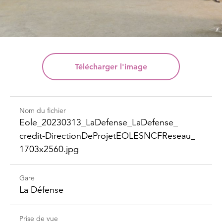
Télécharger
l'image
Nom du fichier
Eole_​20230313_​LaDefense_​LaDefense_​
credit-​Direction​DeProjet​EOLESNCFReseau_​
1703x2560.jpg
Gare
La Défense
Prise de vue