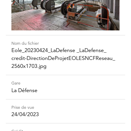
Nom du fichier
Eole_​20230424_​LaDefense _​LaDefense_​
credit-​Direction​DeProjet​EOLESNCFReseau_​
2560x1703.jpg
Gare
La Défense
Prise de vue
24/04/2023