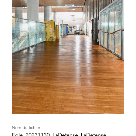
Nom du fichier
Eole_​20231130_​LaDefense_​LaDefense_​