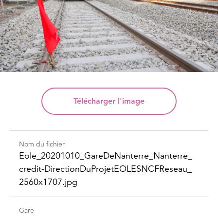
Télécharger
l'image
Nom du fichier
Eole_​20201010_​Gare​DeNanterre_​Nanterre_​
credit-​Direction​DuProjet​EOLESNCFReseau_​
2560x1707.jpg
Gare