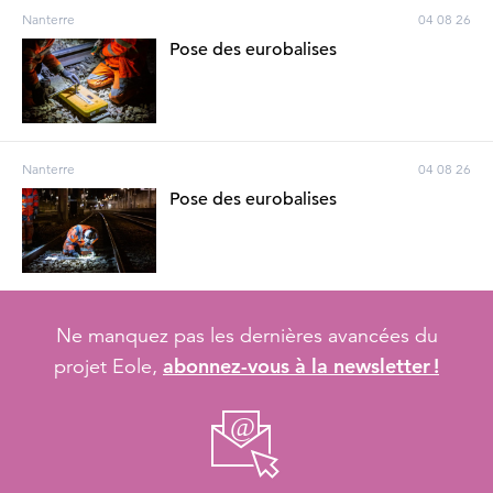
Nanterre
04 08 26
Pose des eurobalises
Nanterre
04 08 26
Pose des eurobalises
Ne manquez pas les dernières avancées du
abonnez-vous à la newsletter !
projet Eole,