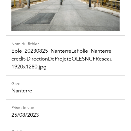
Nom du fichier
Eole_​20230825_​Nanterre​LaFolie_​Nanterre_​
credit-​Direction​DeProjet​EOLESNCFReseau_​
1920x1280.jpg
Gare
Nanterre
Prise de vue
25/08/2023