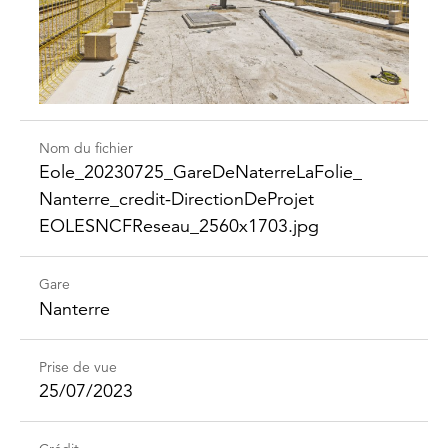
Nom du fichier
Eole_​20230725_​Gare​DeNaterre​LaFolie_​
Nanterre_​credit-​Direction​DeProjet​
EOLESNCFReseau_​2560x1703.jpg
Gare
Nanterre
Prise de vue
25/07/2023