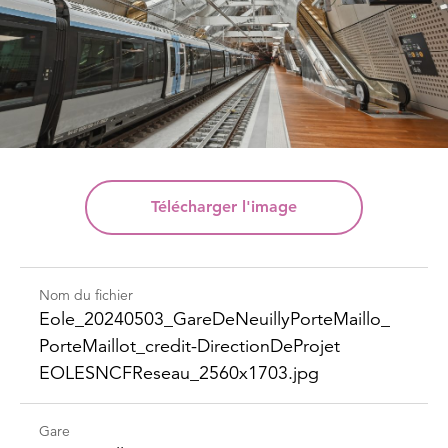
Télécharger
l'image
Nom du fichier
Eole_​20240503_​Gare​DeNeuilly​Porte​Maillo_​
Porte​Maillot_​credit-​Direction​DeProjet​
EOLESNCFReseau_​2560x1703.jpg
Gare