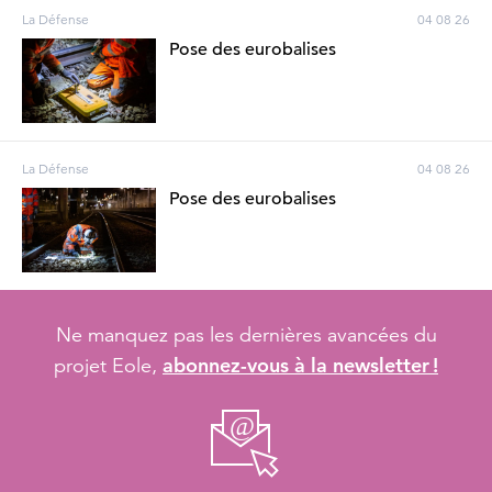
La Défense
04 08 26
Pose des eurobalises
La Défense
04 08 26
Pose des eurobalises
Ne manquez pas les dernières avancées du
abonnez-vous à la newsletter !
projet Eole,