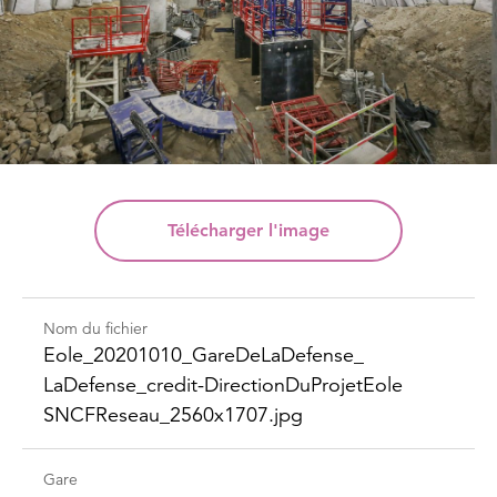
Télécharger
l'image
Nom du fichier
Eole_​20201010_​Gare​DeLaDefense_​
LaDefense_​credit-​Direction​DuProjet​Eole​
SNCFReseau_​2560x1707.jpg
Gare