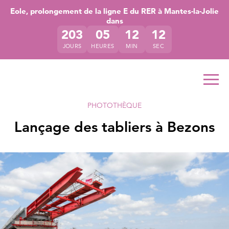
Accéder directement au contenu de la page
Accéder à la navigation principale
Accéder à la recherche
Eole, prolongement de la ligne E du RER à Mantes-la-Jolie
dans
203
05
12
12
JOURS
HEURES
MIN
SEC
Ouvr
PHOTOTHÈQUE
Lançage des tabliers à Bezons