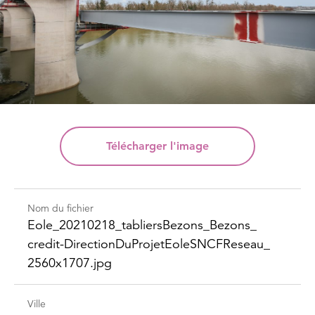
Télécharger
l'image
Nom du fichier
Eole_​20210218_​tabliers​Bezons_​Bezons_​
credit-​Direction​DuProjet​Eole​SNCFReseau_​
2560x1707.jpg
Ville