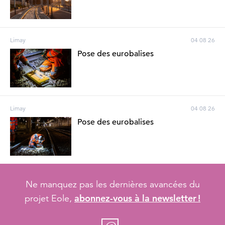
Limay
04 08 26
Pose des eurobalises
Limay
04 08 26
Pose des eurobalises
Ne manquez pas les dernières avancées du
abonnez-vous à la newsletter !
projet Eole,