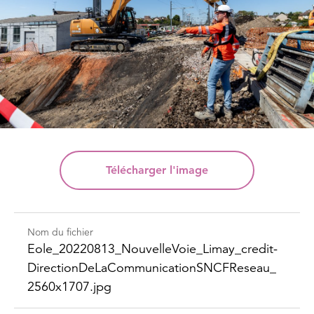
Télécharger
l'image
Nom du fichier
Eole_​20220813_​Nouvelle​Voie_​Limay_​credit-​
Direction​DeLaCommunication​SNCFReseau_​
2560x1707.jpg