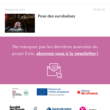
Mantes-la-Jolie
04 08 26
Pose des eurobalises
Ne manquez pas les dernières avancées du
abonnez-vous à la newsletter !
projet Eole,